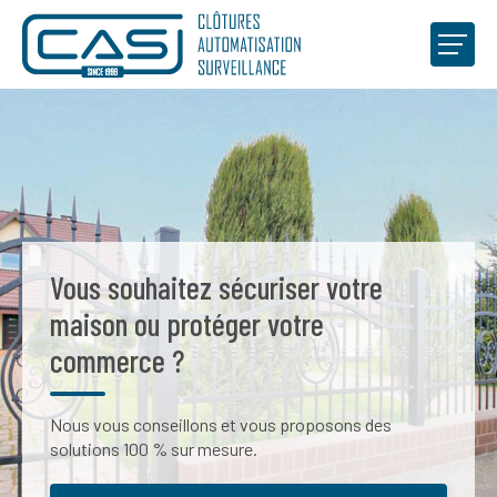
CAS-Lux
Professionnels
Clients privés
Réalisations
Vous souhaitez sécuriser votre
maison ou protéger votre
ACCUEIL
ACTUALITÉS
CONTACT
commerce ?
Nous vous conseillons et vous proposons des
solutions 100 % sur mesure.