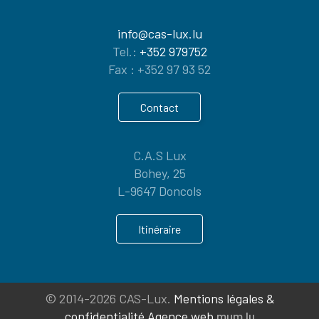
info@cas-lux.lu
Tel.:
+352 979752
Fax : +352 97 93 52
Contact
C.A.S Lux
Bohey, 25
9647 Doncols
Itinéraire
© 2014-2026 CAS-Lux.
Mentions légales &
confidentialité
Agence web
mum.lu