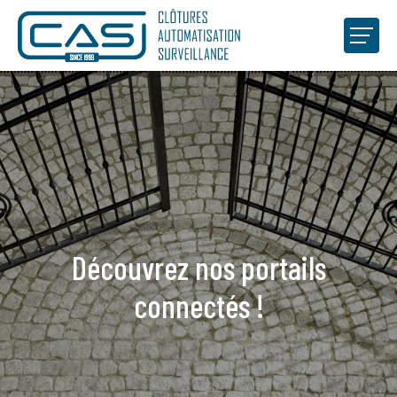
CAS-Lux
Professionnels
Clients privés
Réalisations
Découvrez nos portails
ACCUEIL
ACTUALITÉS
CONTACT
connectés !