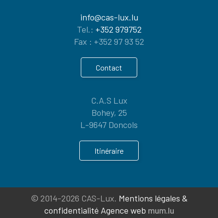
info@cas-lux.lu
Tel.:
+352 979752
Fax : +352 97 93 52
Contact
C.A.S Lux
Bohey, 25
9647 Doncols
Itinéraire
© 2014-2026 CAS-Lux.
Mentions légales &
confidentialité
Agence web
mum.lu